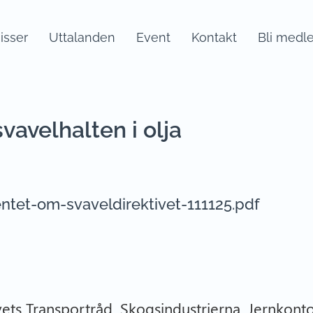
sser
Uttalanden
Event
Kontakt
Bli medl
vavelhalten i olja
ntet-om-svaveldirektivet-111125.pdf
vets Transportråd, Skogsindustrierna, Jernkonto