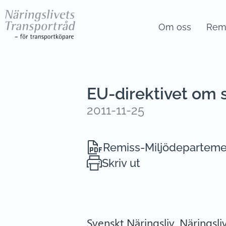
Om oss
Remi
EU-direktivet om s
2011-11-25
Remiss-Miljödeparteme
Skriv ut
Svenskt Näringsliv, Näringsli