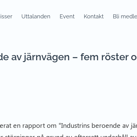
sser
Uttalanden
Event
Kontakt
Bli medl
de av järnvägen – fem röster
icerat en rapport om “Industrins beroende av j
r störningar på grund av eftersatt underhåll av