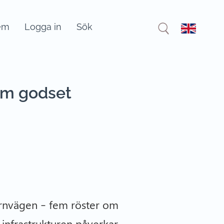
em
Logga in
Sök
 om godset
ärnvägen – fem röster om
 infrastrukturen påverkar