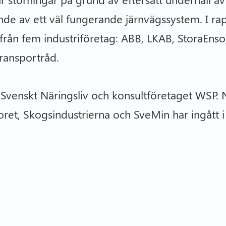
de av ett väl fungerande järnvägssystem. I ra
r från fem industriföretag: ABB, LKAB, StoraEns
ransportråd.
Svenskt Näringsliv och konsultföretaget WSP. N
ret, Skogsindustrierna och SveMin har ingått i