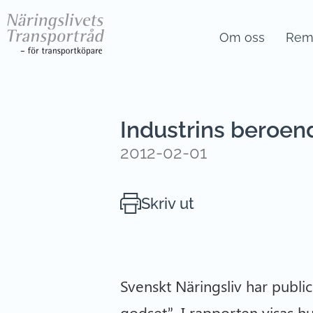
Om oss
Remi
Industrins beroen
2012-02-01
Skriv ut
Svenskt Näringsliv har publ
godset”. I rapporten visas hu