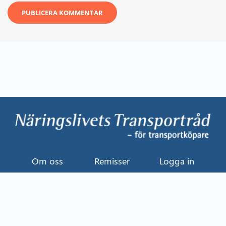
Om oss
Remisser
Logga in
Kontakt
Uttalande
Event
Näringslivets Transportråd
114 82 Stockholm