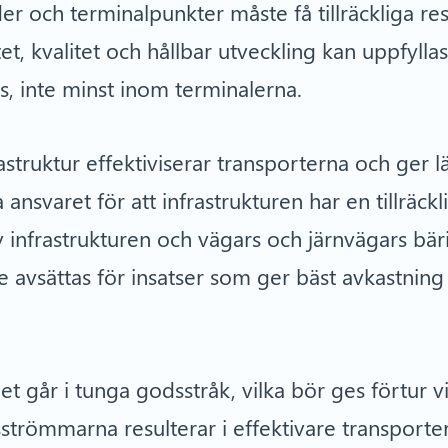
eder och terminalpunkter måste få tillräckliga res
et, kvalitet och hållbar utveckling kan uppfyll
s, inte minst inom terminalerna.
astruktur effektiviserar transporterna och ger 
 ansvaret för att infrastrukturen har en tillräckl
 infrastrukturen och vägars och järnvägars bär
e avsättas för insatser som ger bäst avkastning
et går i tunga godsstråk, vilka bör ges förtur v
römmarna resulterar i effektivare transporter vi