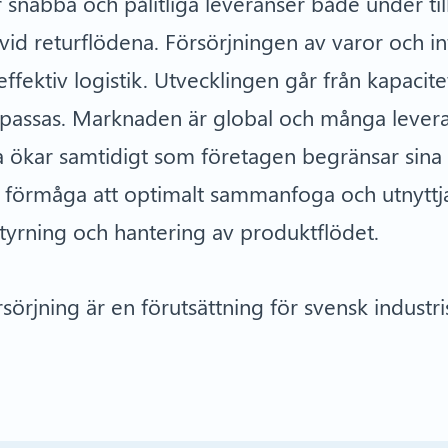
ver snabba och pålitliga leveranser både under t
 vid returflödena. Försörjningen av varor och i
ffektiv logistik. Utvecklingen går från kapacitet
passas. Marknaden är global och många levera
 ökar samtidigt som företagen begränsar sina 
 förmåga att optimalt sammanfoga och utnyttja
tyrning och hantering av produktflödet.
sörjning är en förutsättning för svensk indust