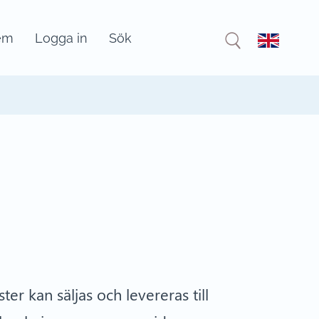
em
Logga in
Sök
er kan säljas och levereras till