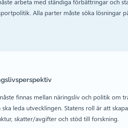
te arbeta med ständiga förbättringar och stat
portpolitik. Alla parter måste söka lösningar 
ingslivsperspektiv
åste finnas mellan näringsliv och politik om t
 ska leda utvecklingen. Statens roll är att ska
tur, skatter/avgifter och stöd till forskning.