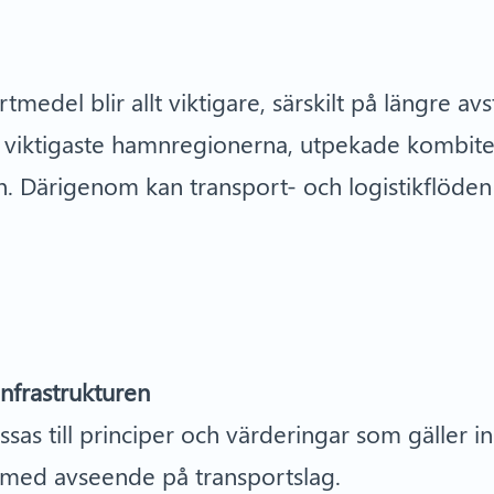
medel blir allt viktigare, särskilt på längre av
t viktigaste hamnregionerna, utpekade kombite
en. Därigenom kan transport- och logistikflöden
infrastrukturen
ssas till principer och värderingar som gäller
a med avseende på transportslag.