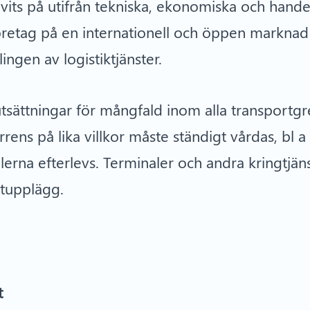
ivits på utifrån tekniska, ekonomiska och hande
företag på en internationell och öppen markna
ingen av logistiktjänster.
sättningar för mångfald inom alla transportgren
rrens på lika villkor måste ständigt vårdas, bl 
eglerna efterlevs. Terminaler och andra kringtj
ortupplägg.
t