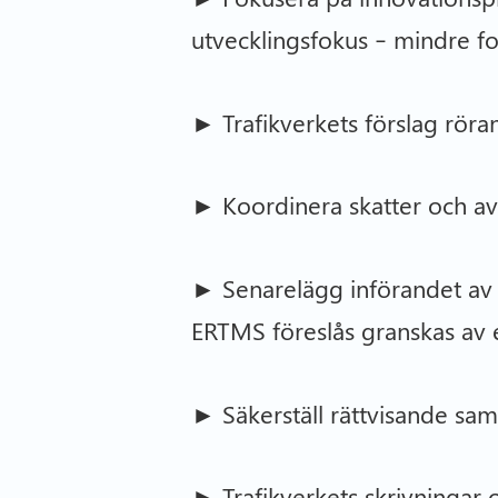
utvecklingsfokus – mindre f
► Trafikverkets förslag röra
► Koordinera skatter och avg
► Senarelägg införandet av E
ERTMS föreslås granskas av e
► Säkerställ rättvisande sa
► Trafikverkets skrivningar