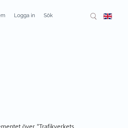
em
Logga in
Sök
ementet över ”Trafikverkets