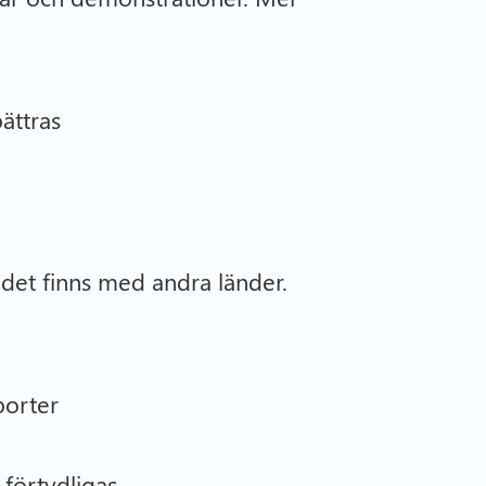
ättras
ndet finns med andra länder.
porter
förtydligas