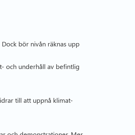
g. Dock bör nivån räknas upp
 och underhåll av befintlig
drar till att uppnå klimat-
dar och demonstrationer. Mer