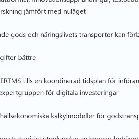
orskning jämfört med nuläget
nde gods och näringslivets transporter kan förb
ifter bättre
RTMS tills en koordinerad tidsplan för införa
xpertgruppen för digitala investeringar
mhällsekonomiska kalkylmodeller för godstrans
 om strategiska utpekanden av hamnar behöver 