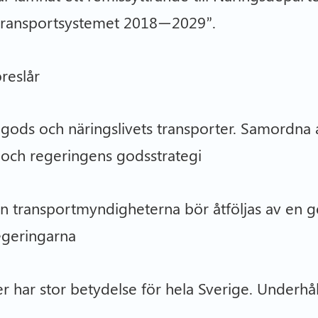
ör transportsystemet 2018—2029”.
öreslår
gods och näringslivets transporter. Samordna 
 och regeringens godsstrategi
n transportmyndigheterna bör åtföljas av en 
regeringarna
har stor betydelse för hela Sverige. Underhåll 