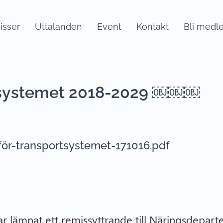
sser
Uttalanden
Event
Kontakt
Bli medl
rtsystemet 2018-2029 ￼￼￼
för-transportsystemet-171016.pdf
ar lämnat ett remissyttrande till Näringsdepart