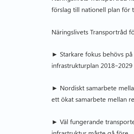
förslag till nationell plan f
Näringslivets Transportråd f
► Starkare fokus behövs på 
infrastrukturplan 2018–2029
► Nordiskt samarbete mella
ett ökat samarbete mellan 
► Väl fungerande transporter 
infrastruktur måste gå före