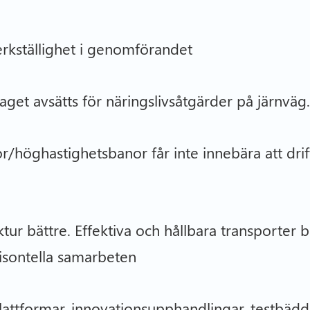
rkställighet i genomförandet
laget avsätts för näringslivsåtgärder på järnvä
öghastighetsbanor får inte innebära att drift-
ur bättre. Effektiva och hållbara transporter bi
isontella samarbeten
attformar, innovationsupphandlingar, testbäd