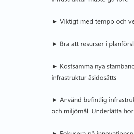
► Viktigt med tempo och ve
► Bra att resurser i planförs
► Kostsamma nya stambanor/h
infrastruktur åsidosätts
► Använd befintlig infrastrukt
och miljömål. Underlätta hor
► Fokusera på innovationspl