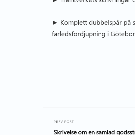
► Komplett dubbelspår på si
farledsfördjupning i Götebor
PREV POST
Skrivelse om en samlad godss