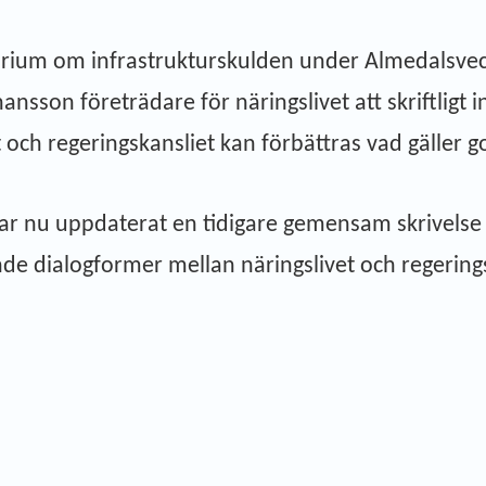
narium om infrastrukturskulden under Almedalsve
ansson företrädare för näringslivet att skriftli
och regeringskansliet kan förbättras vad gäller go
r nu uppdaterat en tidigare gemensam skrivelse f
dialogformer mellan näringslivet och regeringska