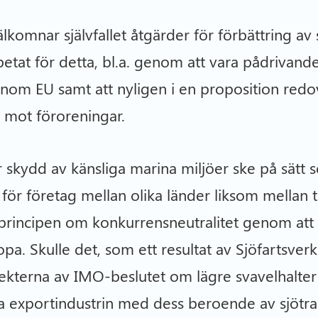
lkomnar självfallet åtgärder för förbättring av 
betat för detta, bl.a. genom att vara pådrivand
nom EU samt att nyligen i en proposition redo
r mot föroreningar.
 skydd av känsliga marina miljöer ske på sätt 
för företag mellan olika länder liksom mellan
n principen om konkurrensneutralitet genom att 
pa. Skulle det, som ett resultat av Sjöfartsverke
kterna av IMO-beslutet om lägre svavelhalter b
a exportindustrin med dess beroende av sjötran