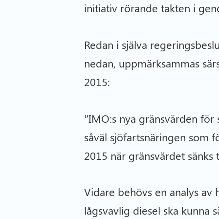
initiativ rörande takten i 
Redan i själva regeringsbesl
nedan, uppmärksammas särski
2015:
”IMO:s nya gränsvärden för 
såväl sjöfartsnäringen som f
2015 när gränsvärdet sänks ti
Vidare behövs en analys av 
lågsvavlig diesel ska kunna 