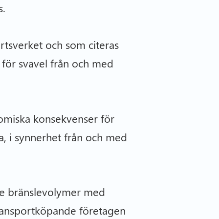
s.
artsverket och som citeras
för svavel från och med
nomiska konsekvenser för
a, i synnerhet från och med
rre bränslevolymer med
 transportköpande företagen