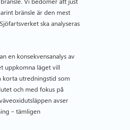
 bränsle. Vi bedömer att just
arint bränsle är den mest
jöfartsverket ska analyseras
utan en konsekvensanalys av
t uppkomna läget vill
n korta utredningstid som
slutet och med fokus på
 kväveoxidutsläppen avser
ing – tämligen