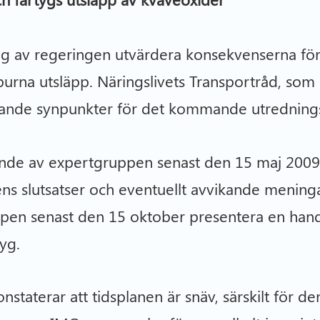
ag av regeringen utvärdera konsekvenserna för 
ftburna utsläpp. Näringslivets Transportråd, so
öljande synpunkter för det kommande utredning
ande av expertgruppen senast den 15 maj 2009 
s slutsatser och eventuellt avvikande meningar
pen senast den 15 oktober presentera en hand
yg.
nstaterar att tidsplanen är snäv, särskilt för 