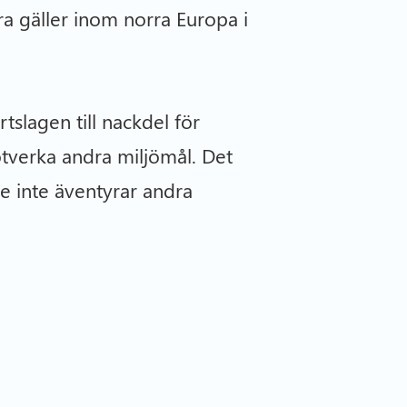
ara gäller inom norra Europa i
slagen till nackdel för
motverka andra miljömål. Det
le inte äventyrar andra