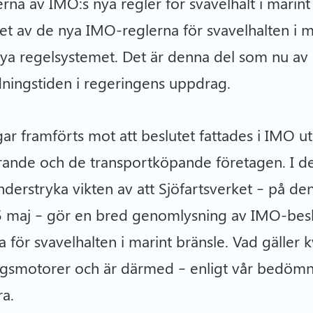
rna av IMO:s nya regler för svavelhalt i marint
t av de nya IMO-reglerna för svavelhalten i m
ya regelsystemet. Det är denna del som nu av S
dningstiden i regeringens uppdrag.
ngar framförts mot att beslutet fattades i IMO 
erande och de transportköpande företagen. I de
nderstryka vikten av att Sjöfartsverket – på de
n 15 maj – gör en bred genomlysning av IMO-be
a för svavelhalten i marint bränsle. Vad gäller
ygsmotorer och är därmed – enligt vår bedömn
a.