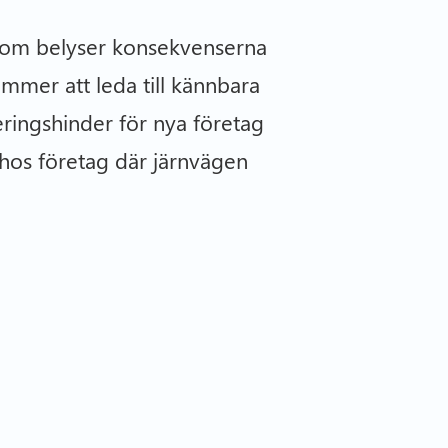
som belyser konsekvenserna
mmer att leda till kännbara
eringshinder för nya företag
r hos företag där järnvägen