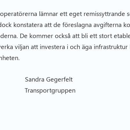
operatörerna lämnar ett eget remissyttrande 
ock konstatera att de föreslagna avgifterna ko
derna. De kommer också att bli ett stort etabl
rka viljan att investera i och äga infrastruktu
mheten.
ndra Gegerfelt
tråd Transportgruppen