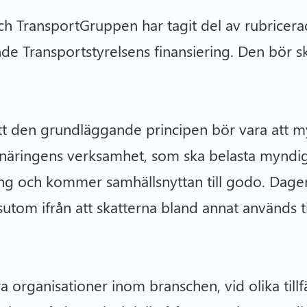
ch TransportGruppen har tagit del av rubricera
 Transportstyrelsens finansiering. Den bör s
tt den grundläggande principen bör vara att 
rtnäringens verksamhet, som ska belasta myndi
kling och kommer samhällsnyttan till godo. Dage
utom ifrån att skatterna bland annat används t
 organisationer inom branschen, vid olika tillfä