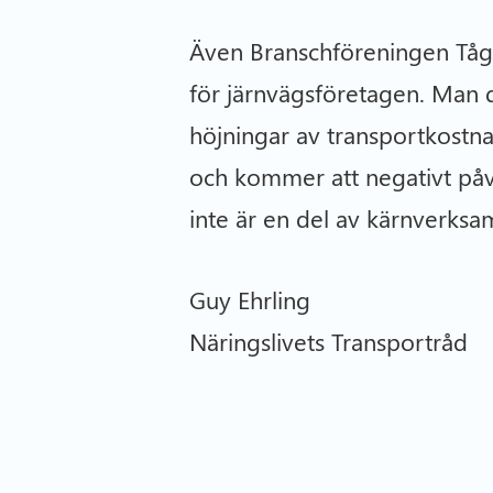
Även Branschföreningen Tåg
för järnvägsföretagen. Man d
höjningar av transportkostna
och kommer att negativt påve
inte är en del av kärnverksa
Guy Ehrling Sa
Näringslivets Transpor