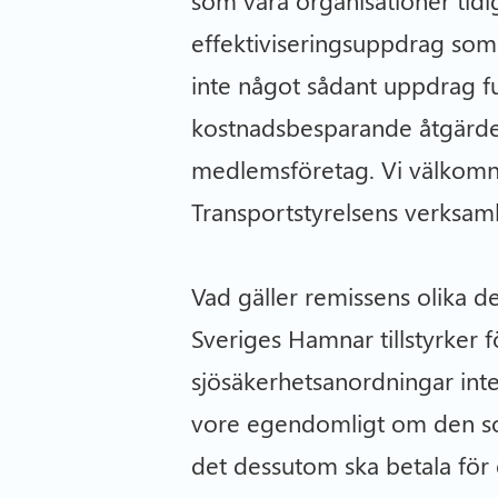
effektiviseringsuppdrag som n
inte något sådant uppdrag fun
kostnadsbesparande åtgärder
medlemsföretag. Vi välkomna
Transportstyrelsens verksam
Vad gäller remissens olika del
Sveriges Hamnar tillstyrker f
sjösäkerhetsanordningar inte
vore egendomligt om den som
det dessutom ska betala för 