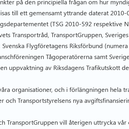
unkter på den principiella frågan om hur mynd
visas till ett gemensamt yttrande daterat 2010-
ingsdepartementet (TSG 2010-592 respektive
vets Transportråd, TransportGruppen, Sveriges
 Svenska Flygföretagens Riksförbund (numera
ranschföreningen Tågoperatörerna samt Sveri
i en uppvaktning av Riksdagens Trafikutskott 
åra organisationer, och i förlängningen hela tr
r och Transportstyrelsens nya avgiftsfinansieri
ch TransportGruppen vill återigen uttrycka vår 