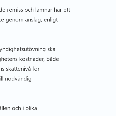
de remiss och lämnar här ett
ke genom anslag, enligt
myndighetsutövning ska
ghetens kostnader, både
ns skattenivå för
ill nödvändig
llen och i olika