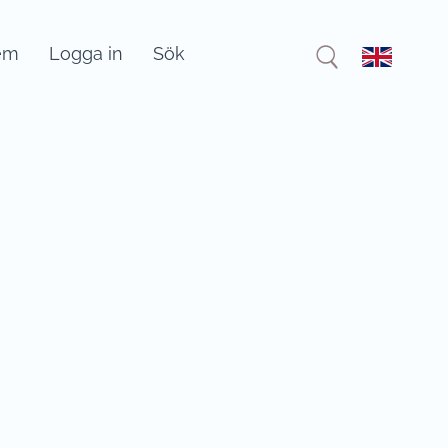
em
Logga in
Sök