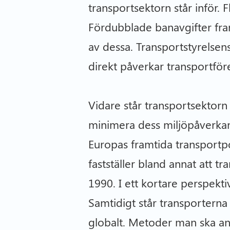
transportsektorn står inför. F
Fördubblade banavgifter fram
av dessa. Transportstyrelsen
direkt påverkar transportför
Vidare står transportsektor
minimera dess miljöpåverkan 
Europas framtida transportp
fastställer bland annat att 
1990. I ett kortare perspekt
Samtidigt står transportern
globalt. Metoder man ska an