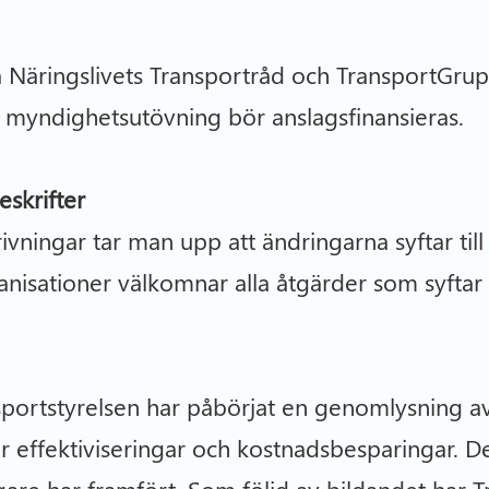
så Näringslivets Transportråd och TransportGrup
s myndighetsutövning bör anslagsfinansieras.
skrifter
vningar tar man upp att ändringarna syftar till
rganisationer välkomnar alla åtgärder som syftar 
sportstyrelsen har påbörjat en genomlysning 
för effektiviseringar och kostnadsbesparingar. 
are har framfört. Som följd av bildandet har Tr