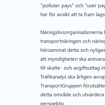
”polluter pays” och ”user pa
har för avsikt att ta fram la
Näringslivsorganisationerna
transportnäringen och näring
hörsammat detta och nyligen b
att myndigheten ska ansvara 
till skatte- och avgiftsuttag
Trafikanalys ska årligen avra
TransportGruppen förutsätter
detta område och utvärdera 
perspektiv.