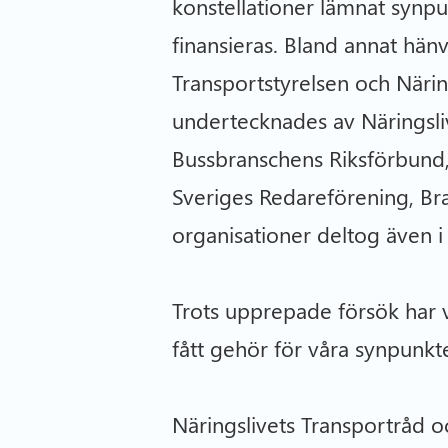
konstellationer lämnat synp
finansieras. Bland annat hän
Transportstyrelsen och När
undertecknades av Näringsli
Bussbranschens Riksförbund,
Sveriges Redareförening, B
organisationer deltog även 
Trots upprepade försök har v
fått gehör för våra synpunkte
Näringslivets Transportråd o