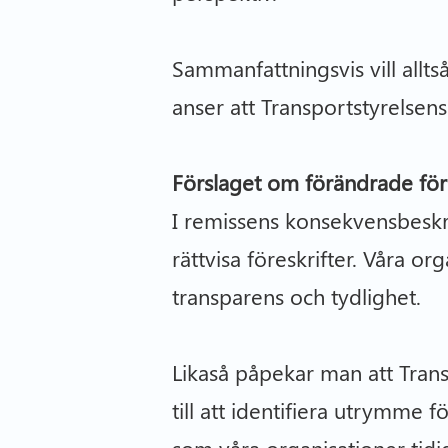
Sammanfattningsvis vill allt
anser att Transportstyrelsen
Förslaget om förändrade före
I remissens konsekvensbeskri
rättvisa föreskrifter. Våra o
transparens och tydlighet.
Likaså påpekar man att Tran
till att identifiera utrymme 
som våra organisationer tidig