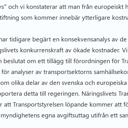
ys” och vi konstaterar att man från europeiskt 
gstiftning som kommer innebär ytterligare kostn
 har tidigare begärt en konsekvensanalys av d
slivets konkurrenskraft av ökade kostnader. Vi
eslutat om ett tillägg till förordningen för Tra
för analyser av transportsektorns samhällseko
 inom olika delar av den svenska och europeiska
pportera detta till regeringen. Näringslivets Tr
 att Transportstyrelsen löpande kommer att föl
myndighetens egna avgiftsuttag utifrån ett sa