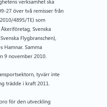
ighetens verksamhet ska
09-27 över två remisser från
 N2010/4895/TE) som
 Åkeriföretag, Svenska
 Svenska Flygbranschen),
ges Hamnar. Samma
den 9 november 2010.
ansportsektorn, tyvärr inte
ng trädde i kraft 2011.
oro för den utveckling