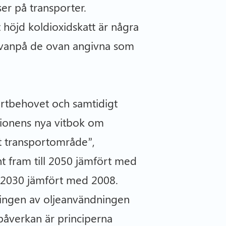
ser på transporter.
 höjd koldioxidskatt är några
d ovanpå de ovan angivna som
ortbehovet och samtidigt
ssionens nya vitbok om
t transportområde”,
nt fram till 2050 jämfört med
l 2030 jämfört med 2008.
ningen av oljeanvändningen
påverkan är principerna