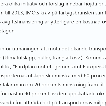
lera olika initiativ och förslag innebär höjda pri
 till 2013, IMO:s krav på fartygsbränslen samt
s avgiftsfinansiering är ytterligare en kostna
etagen.
n inför utmaningen att möta det ökande transp
(klimatutsläpp, buller, trängsel osv.). Kommi
olitik, ”Färdplan mot ett gemensamt Europeisk
transporternas utsläpp ska minska med 60 proce
iv talar man om 20 procents minskning fram til
a för nästan 90 procent av den uppskattade ök
vända för att råda bot på transporternas miljö