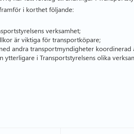
ramför i korthet följande:
nsportstyrelsens verksamhet;
llkor är viktiga för transportköpare;
 med andra transportmyndigheter koordinerad av
 ytterligare i Transportstyrelsens olika verk