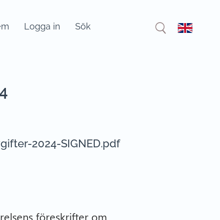
em
Logga in
Sök
24
vgifter-2024-SIGNED.pdf
yrelsens föreskrifter om