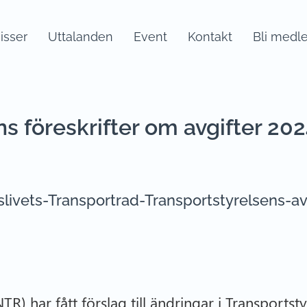
sser
Uttalanden
Event
Kontakt
Bli medl
s föreskrifter om avgifter 20
livets-Transportrad-Transportstyrelsens-a
TR) har fått förslag till ändringar i Transportst