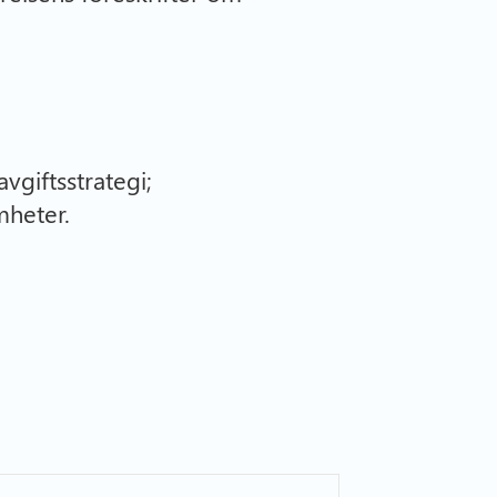
giftsstrategi;
samheter.