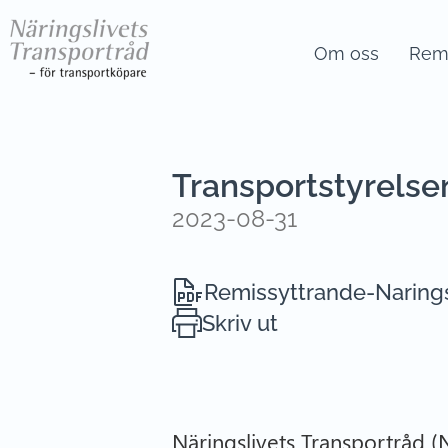
Om oss
Remi
Transportstyrelsen
2023-08-31
Remissyttrande-Narings
Skriv ut
Näringslivets Transportråd (N