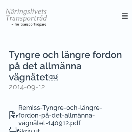
Tyngre och längre fordon
på det allmänna
vägnätet￼
2014-09-12
Remiss-Tyngre-och-längre-
fordon-på-det-allmänna-
vägnätet-140912.pdf
Skriv ut