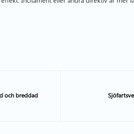
v effekt. Incitament eller andra direktiv är mer 
ängd och breddad
Sjöfartsve