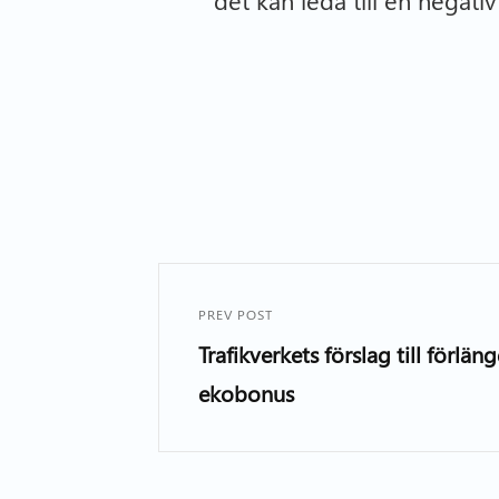
det kan leda till en negati
PREV POST
Trafikverkets förslag till förl
ekobonus