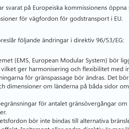
har svarat på Europeiska kommissionens öppna
ioner för vägfordon för godstransport i EU.
reslår följande ändringar i direktiv 96/53/EG:
met (EMS, European Modular System) bör ligga
, vilket ger harmonisering och flexibilitet me
ingarna för gränspassage bör ändras. Det bör 
och dimensioner om länderna på båda sidor om
begränsningar för antalet gränsövergångar om p
er.
sfordon bör inte bindas till alternativa bränsl