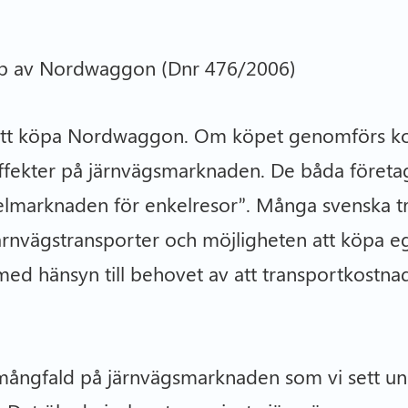
p av Nordwaggon (Dnr 476/2006)
 att köpa Nordwaggon. Om köpet genomförs ko
effekter på järnvägsmarknaden. De båda föret
elmarknaden för enkelresor”. Många svenska t
l järnvägstransporter och möjligheten att köpa e
med hänsyn till behovet av att transportkostna
mångfald på järnvägsmarknaden som vi sett un