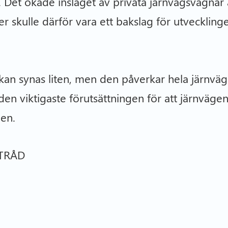
. Det ökade inslaget av privata järnvägsvagnar är
ner skulle därför vara ett bakslag för utveckli
an synas liten, men den påverkar hela järnvä
en viktigaste förutsättningen för att järnväge
en.
TRÅD