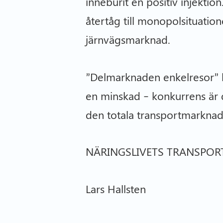
inneburit en positiv injektion
återtåg till monopolsituatio
järnvägsmarknad.
”Delmarknaden enkelresor” k
en minskad – konkurrens är d
den totala transportmarknad
NÄRINGSLIVETS TRANSPOR
Lars Hallsten