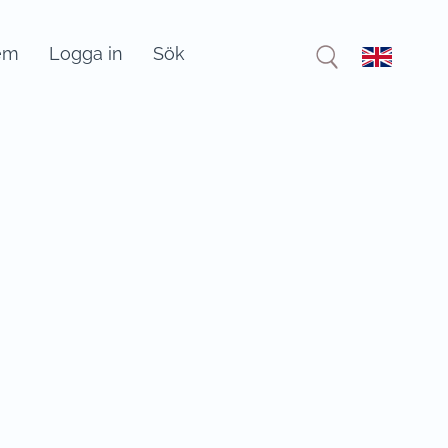
em
Logga in
Sök