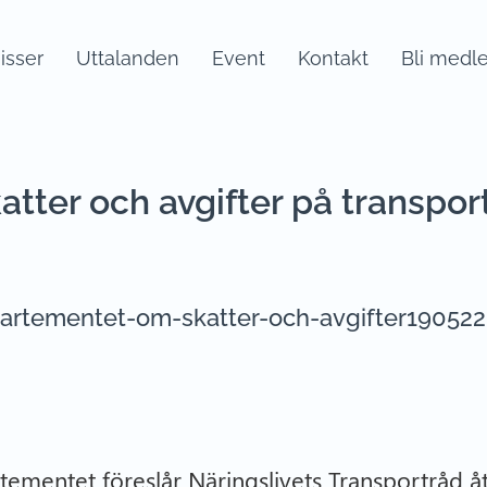
sser
Uttalanden
Event
Kontakt
Bli medl
atter och avgifter på transpor
epartementet-om-skatter-och-avgifter190522
artementet föreslår Näringslivets Transportråd å