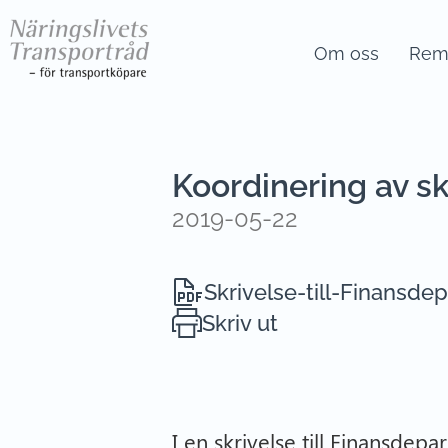
Om oss
Remi
Koordinering av sk
2019-05-22
Skrivelse-till-Finansd
Skriv ut
I en skrivelse till Finansdep