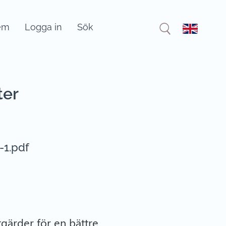
em
Logga in
Sök
ter
-1.pdf
tgärder för en bättre