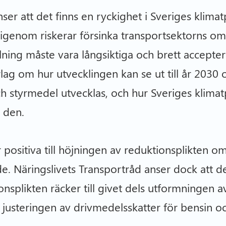
ser att det finns en ryckighet i Sveriges klima
igenom riskerar försinka transportsektorns oms
lning måste vara långsiktiga och brett accepte
lag om hur utvecklingen kan se ut till år 2030 o
 och styrmedel utvecklas, och hur Sveriges klima
d den.
positiva till höjningen av reduktionsplikten om 
e. Näringslivets Transportråd anser dock att de
nsplikten räcker till givet dels utformningen av
 justeringen av drivmedelsskatter för bensin oc