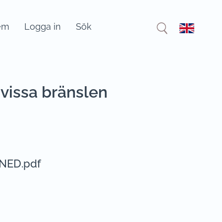
em
Logga in
Sök
 vissa bränslen
GNED.pdf