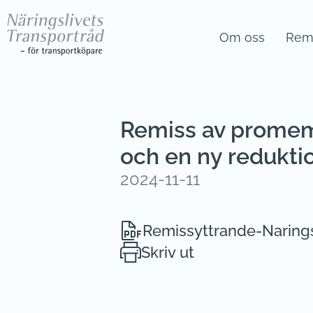
Om oss
Remi
Remiss av promemo
och en ny redukti
2024-11-11
Remissyttrande-Narings
Skriv ut