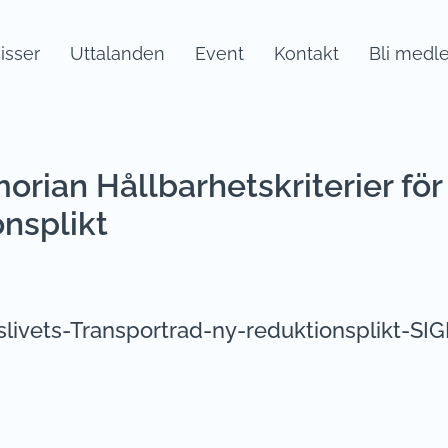
sser
Uttalanden
Event
Kontakt
Bli medl
rian Hållbarhetskriterier för
onsplikt
livets-Transportrad-ny-reduktionsplikt-SI