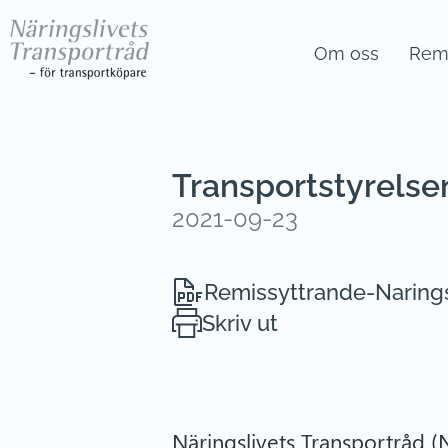
Om oss
Remi
Transportstyrelsen
2021-09-23
Remissyttrande-Narings
Skriv ut
Näringslivets Transportråd (N