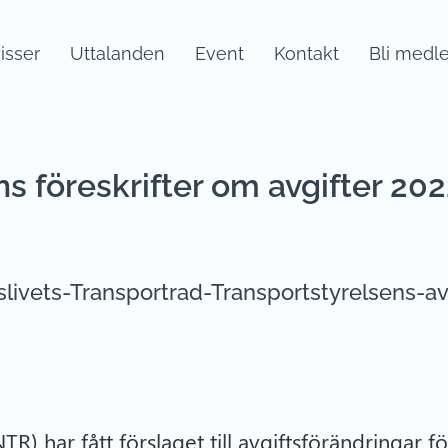
sser
Uttalanden
Event
Kontakt
Bli medl
s föreskrifter om avgifter 20
livets-Transportrad-Transportstyrelsens-av
TR) har fått förslaget till avgiftsförändringar f