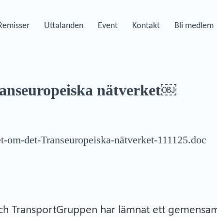
Remisser
Uttalanden
Event
Kontakt
Bli medlem
Transeuropeiska nätverket￼
t-om-det-Transeuropeiska-nätverket-111125.doc
och TransportGruppen har lämnat ett gemensamt