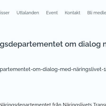
sser
Uttalanden
Event
Kontakt
Bli medl
ringsdepartementet om dialog 
sdepartementet-om-dialog-med-näringslivet-
 Näringsdepartementet från Näringslivets Tran