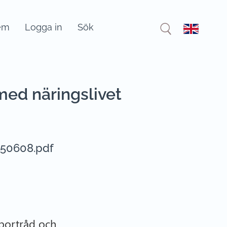
em
Logga in
Sök
med näringslivet
150608.pdf
sportråd och