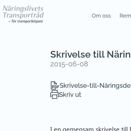
Om oss
Remi
Skrivelse till Nä
2015-06-08
Skrivelse-till-Näring
Skriv ut
I en gemensam skrivelse till